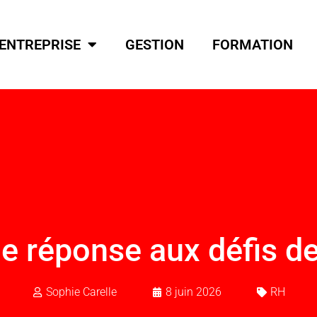
ENTREPRISE
GESTION
FORMATION
ne réponse aux défis d
Sophie Carelle
8 juin 2026
RH