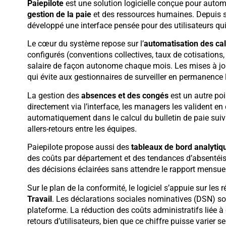
Paiepilote
est une solution logicielle conçue pour automa
gestion de la paie
et des ressources humaines. Depuis s
développé une interface pensée pour des utilisateurs qu
Le cœur du système repose sur l’
automatisation des cal
configurés (conventions collectives, taux de cotisations, gr
salaire de façon autonome chaque mois. Les mises à jo
qui évite aux gestionnaires de surveiller en permanence l
La gestion des
absences et des congés
est un autre poi
directement via l’interface, les managers les valident en 
automatiquement dans le calcul du bulletin de paie suiva
allers-retours entre les équipes.
Paiepilote propose aussi des
tableaux de bord analytiq
des coûts par département et des tendances d’absentéi
des décisions éclairées sans attendre le rapport mensu
Sur le plan de la conformité, le logiciel s’appuie sur les réf
Travail
. Les déclarations sociales nominatives (DSN) so
plateforme. La réduction des coûts administratifs liée à 
retours d’utilisateurs, bien que ce chiffre puisse varier sel