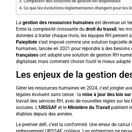
Comparatif des solutions de gestion RH disponibles
Ce que les évolutions réglementaires changent pour les lo
La
gestion des ressources humaines
est devenue un ter
Entre la complexité croissante du
droit du travail
, les m
données à traiter chaque mois, les équipes RH peinent à 
Paiepilote
s’est imposé comme une solution logicielle dé
humaines, lancée en 2021 pour répondre à des besoins c
françaises
ont adopté une solution de gestion RH numériq
digitaliser, mais comment choisir l’outil le mieux adapté 
Les enjeux de la gestion d
Gérer les ressources humaines en 2024, c’est jongler av
légales évoluent sans cesse : la
mise à jour des lois su
travail des services RH, avec de nouvelles règles sur les 
sociales. L’
URSSAF
et le
Ministère du Travail
publient r
établies depuis des années.
Le premier défi, c’est la conformité. Une erreur de calcul 
redressement URSSAF coûteux. Les entreprises ne peuven