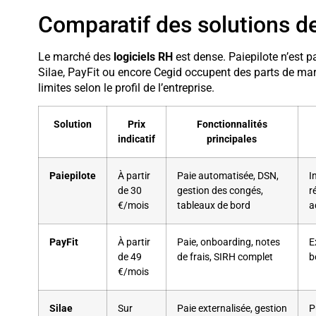
Comparatif des solutions d
Le marché des
logiciels RH
est dense. Paiepilote n’est 
Silae, PayFit ou encore Cegid occupent des parts de marc
limites selon le profil de l’entreprise.
Solution
Prix
Fonctionnalités
indicatif
principales
Paiepilote
À partir
Paie automatisée, DSN,
I
de 30
gestion des congés,
r
€/mois
tableaux de bord
a
PayFit
À partir
Paie, onboarding, notes
E
de 49
de frais, SIRH complet
b
€/mois
Silae
Sur
Paie externalisée, gestion
P