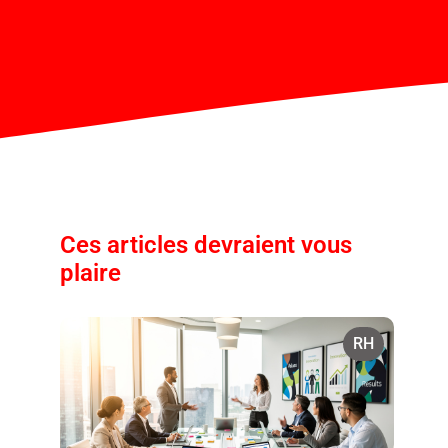
Ces articles devraient vous
plaire
RH