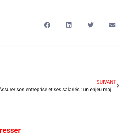
SUIVANT
Assurer son entreprise et ses salariés : un enjeu majeur pour la pérennité des activités
éresser