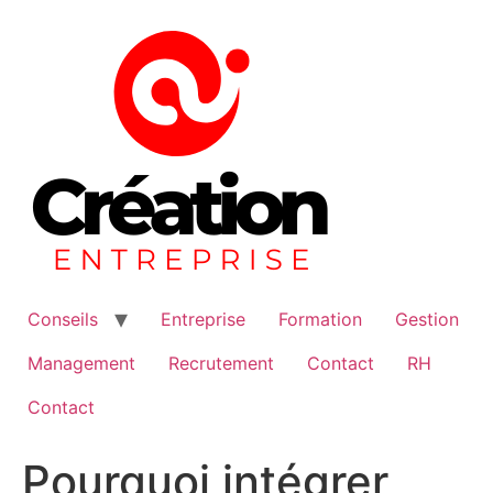
Aller
au
contenu
Conseils
Entreprise
Formation
Gestion
Management
Recrutement
Contact
RH
Contact
Pourquoi intégrer