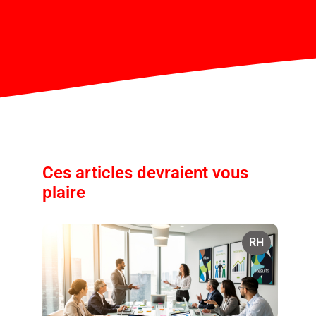
Ces articles devraient vous
plaire
RH