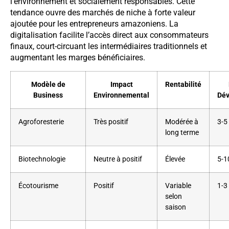
l’environnement et socialement responsables. Cette
tendance ouvre des marchés de niche à forte valeur
ajoutée pour les entrepreneurs amazoniens. La
digitalisation facilite l’accès direct aux consommateurs
finaux, court-circuant les intermédiaires traditionnels et
augmentant les marges bénéficiaires.
Modèle de
Impact
Rentabilité
Business
Environnemental
Dé
Agroforesterie
Très positif
Modérée à
3-5
long terme
Biotechnologie
Neutre à positif
Élevée
5-1
Écotourisme
Positif
Variable
1-3
selon
saison