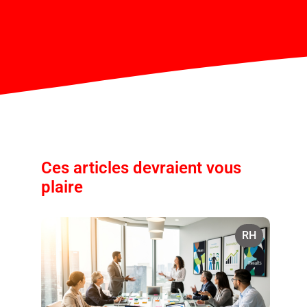
Ces articles devraient vous
plaire
RH