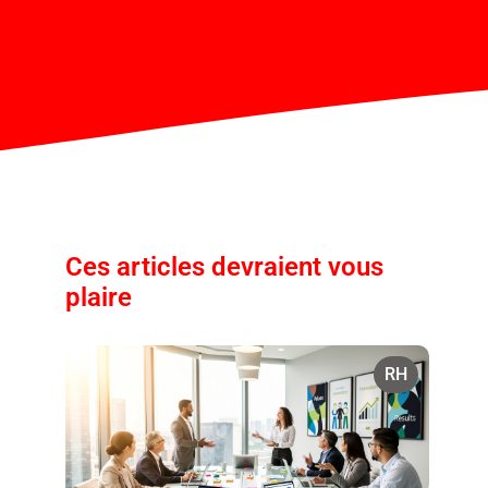
Ces articles devraient vous
plaire
RH