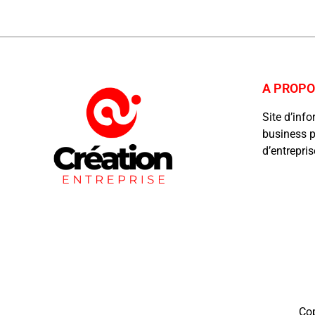
A PROP
Site d’inf
business p
d’entrepri
Cop