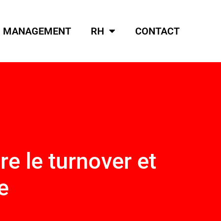
MANAGEMENT
RH
CONTACT
re le turnover et
e