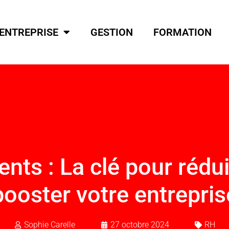
ENTREPRISE
GESTION
FORMATION
lents : La clé pour rédui
booster votre entrepris
Sophie Carelle
27 octobre 2024
RH