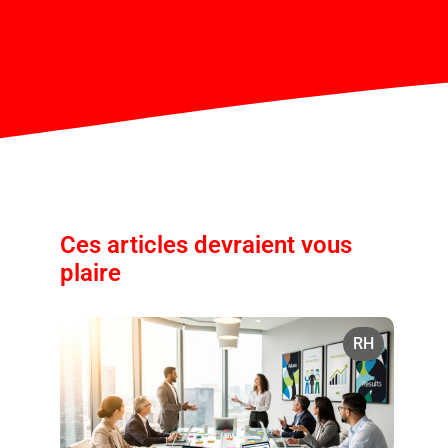
Ces articles devraient vous
plaire
RH