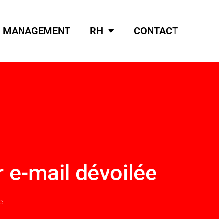
MANAGEMENT
RH
CONTACT
r e-mail dévoilée
e