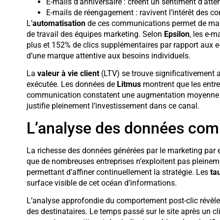
E-mails d’anniversaire : créent un sentiment d’atte
E-mails de réengagement : ravivent l’intérêt des co
L’
automatisation
de ces communications permet de main
de travail des équipes marketing. Selon
Epsilon
, les e-
plus et 152% de clics supplémentaires par rapport aux e-
d’une marque attentive aux besoins individuels.
La
valeur à vie client
(LTV) se trouve significativement a
exécutée. Les données de
Litmus
montrent que les entrep
communication constatent une augmentation moyenne de 3
justifie pleinement l’investissement dans ce canal.
L’analyse des données com
La richesse des données générées par le marketing par e
que de nombreuses entreprises n’exploitent pas pleinem
permettant d’affiner continuellement la stratégie. Les
ta
surface visible de cet océan d’informations.
L’analyse approfondie du comportement post-clic révèle d
des destinataires. Le temps passé sur le site après un cli