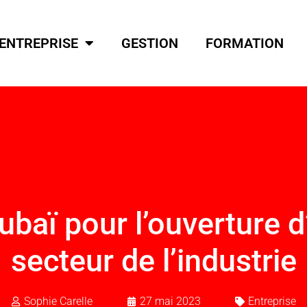
ENTREPRISE
GESTION
FORMATION
baï pour l’ouverture d
secteur de l’industrie
Sophie Carelle
27 mai 2023
Entreprise