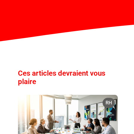
Ces articles devraient vous
plaire
RH