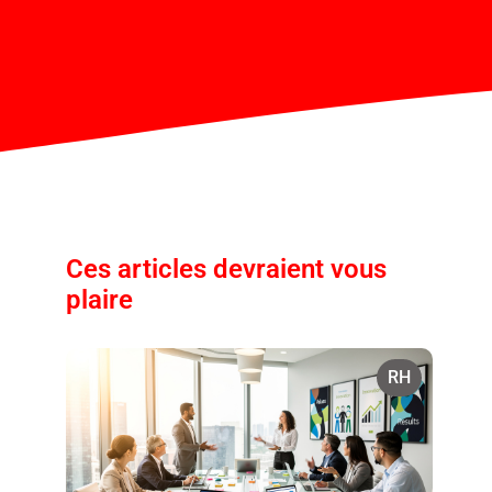
Ces articles devraient vous
plaire
RH