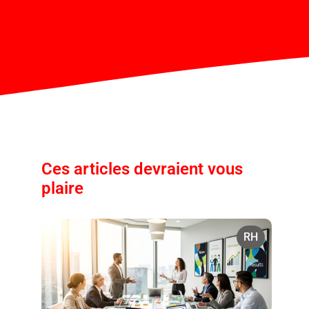
Ces articles devraient vous
plaire
RH