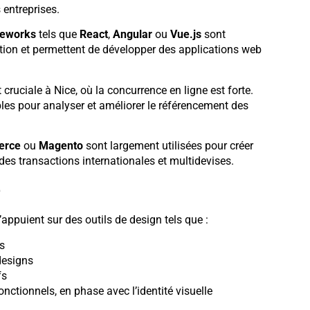
 entreprises.
eworks
tels que
React
,
Angular
ou
Vue.js
sont
sation et permettent de développer des applications web
cruciale à Nice, où la concurrence en ligne est forte.
es pour analyser et améliorer le référencement des
rce
ou
Magento
sont largement utilisées pour créer
es transactions internationales et multidevises.
e
appuient sur des outils de design tels que :
s
designs
fs
onctionnels, en phase avec l’identité visuelle