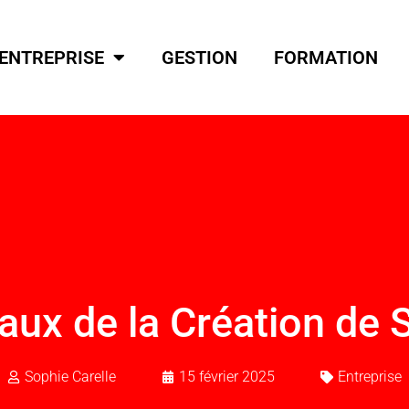
ENTREPRISE
GESTION
FORMATION
ux de la Création de S
Sophie Carelle
15 février 2025
Entreprise