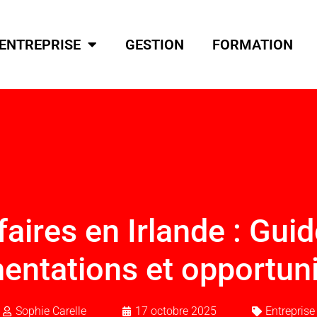
ENTREPRISE
GESTION
FORMATION
ires en Irlande : Guid
mentations et opportu
Sophie Carelle
17 octobre 2025
Entreprise