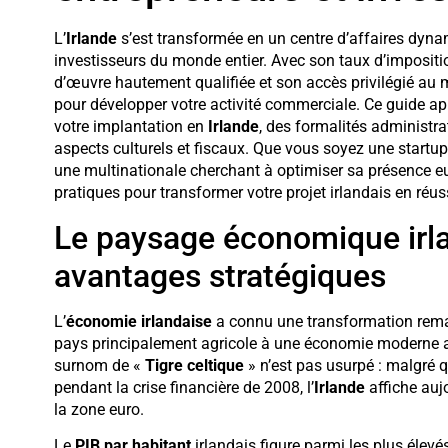
L’
Irlande
s’est transformée en un centre d’affaires dyna
investisseurs du monde entier. Avec son taux d’impositi
d’œuvre hautement qualifiée et son accès privilégié au ma
pour développer votre activité commerciale. Ce guide 
votre implantation en
Irlande
, des formalités administra
aspects culturels et fiscaux. Que vous soyez une startu
une multinationale cherchant à optimiser sa présence eu
pratiques pour transformer votre projet irlandais en réus
Le paysage économique irla
avantages stratégiques
L’
économie irlandaise
a connu une transformation remar
pays principalement agricole à une économie moderne axé
surnom de «
Tigre celtique
» n’est pas usurpé : malgré
pendant la crise financière de 2008, l’
Irlande
affiche aujo
la zone euro.
Le
PIB par habitant
irlandais figure parmi les plus élevé