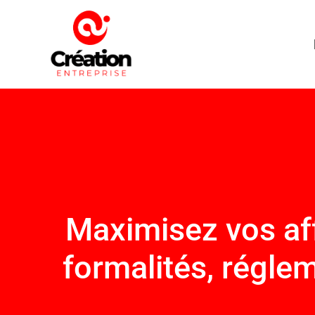
Maximisez vos affa
formalités, régle