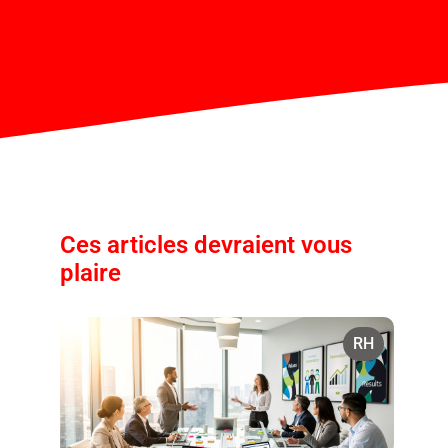
Ces articles devraient vous
plaire
RH