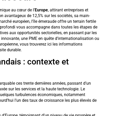
mique au cœur de l’
Europe
, attirant entreprises et
on avantageux de 12,5% sur les sociétés, sa main-
rché européen, l’île émeraude offre un terrain fertile
approfondi vous accompagne dans toutes les étapes de
tives aux opportunités sectorielles, en passant par les
p innovante, une PME en quête d’internationalisation ou
ropéenne, vous trouverez ici les informations
site durable.
ndais : contexte et
quable ces trente dernières années, passant d’un
e sur les services et la haute technologie. Le
 quelques turbulences économiques, notamment
urd’hui l’un des taux de croissance les plus élevés de
s d’Europe, témoignant d’un niveau de vie prospère et