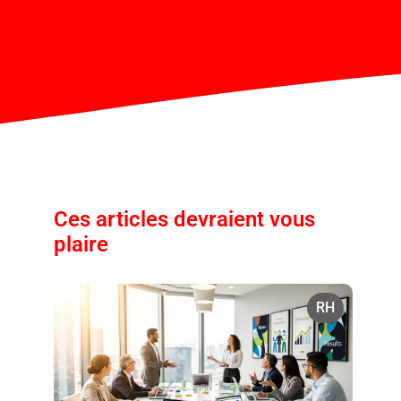
Ces articles devraient vous
plaire
RH