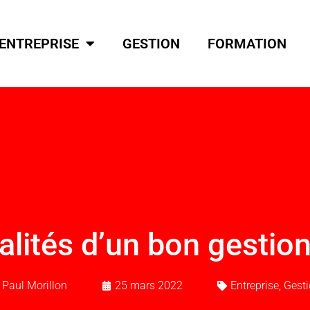
ENTREPRISE
GESTION
FORMATION
alités d’un bon gestion
Paul Morillon
25 mars 2022
Entreprise
,
Gest